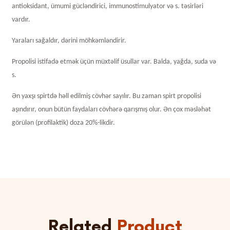
antioksidant, ümumi gücləndirici, immunostimulyator və s. təsirləri
vardır.
Yaraları sağaldır, dərini möhkəmləndirir.
Propolisi istifadə etmək üçün müxtəlif üsullar var. Balda, yağda, suda və
s.
Ən yaxşı spirtdə həll edilmiş cövhər sayılır. Bu zaman spirt propolisi
aşındırır, onun bütün faydaları cövhərə qarışmış olur. Ən çox məsləhət
görülən (profilaktik) doza 20%-likdir.
Related
Product