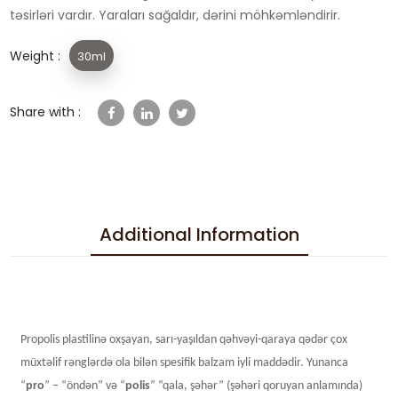
təsirləri vardır. Yaraları sağaldır, dərini möhkəmləndirir.
Weight :
30ml
Share with :
Additional Information
Propolis plastilinə oxşayan, sarı-yaşıldan qəhvəyi-qaraya qədər çox
müxtəlif rənglərdə ola bilən spesifik balzam iyli maddədir. Yunanca
“
pro
” – “öndən” və “
polis
” “qala, şəhər” (şəhəri qoruyan anlamında)