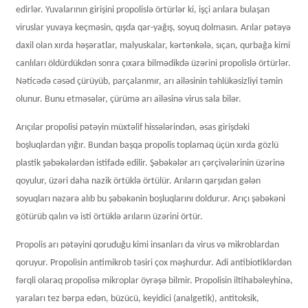
edirlər. Yuvalarının girişini propolislə örtürlər ki, işçi arılara bulaşan
viruslar yuvaya keçməsin, qışda qar-yağış, soyuq dolmasın. Arılar pətəyə
daxil olan xırda həşəratlar, malyuskalar, kərtənkələ, sıçan, qurbağa kimi
canlıları öldürdükdən sonra çıxara bilmədikdə üzərini propolislə örtürlər.
Nəticədə cəsəd çürüyüb, parçalanmır, arı ailəsinin təhlükəsizliyi təmin
olunur. Bunu etməsələr, çürümə arı ailəsinə virus sala bilər.
Arıçılar propolisi pətəyin müxtəlif hissələrindən, əsas girişdəki
boşluqlardan yığır. Bundan başqa propolis toplamaq üçün xırda gözlü
plastik şəbəkələrdən istifadə edilir. Şəbəkələr arı çərçivələrinin üzərinə
qoyulur, üzəri daha nazik örtüklə örtülür. Arıların qarşıdan gələn
soyuqları nəzərə alıb bu şəbəkənin boşluqlarını doldurur. Arıçı şəbəkəni
götürüb qalın və isti örtüklə arıların üzərini örtür.
Propolis arı pətəyini qoruduğu kimi insanları da virus və mikroblardan
qoruyur. Propolisin antimikrob təsiri çox məşhurdur. Adi antibiotiklərdən
fərqli olaraq propolisə mikroplar öyrəşə bilmir. Propolisin iltihabəleyhinə,
yaraları tez bərpa edən, büzücü, keyidici (analgetik), antitoksik,