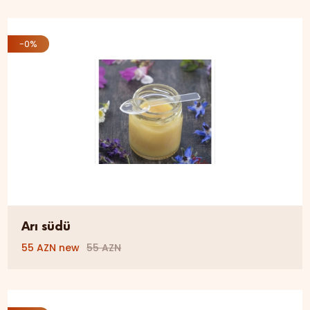
-0%
Arı südü
55 AZN new
55 AZN