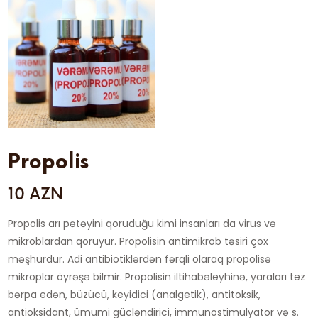
Propolis
10 AZN
Propolis arı pətəyini qoruduğu kimi insanları da virus və
mikroblardan qoruyur. Propolisin antimikrob təsiri çox
məşhurdur. Adi antibiotiklərdən fərqli olaraq propolisə
mikroplar öyrəşə bilmir. Propolisin iltihabəleyhinə, yaraları tez
bərpa edən, büzücü, keyidici (analgetik), antitoksik,
antioksidant, ümumi gücləndirici, immunostimulyator və s.