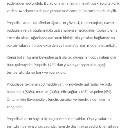
sözlərindən götürülüb. Bu ad ona arı ailəsinin həyatındakı roluna görə
verilib. Azərbaycan dilində propolisə vərəmum (bərəmum) da deyilir.
Propolis – arılar tərəfindən ağacların gövdəsi, tumurcuqları, cavan
budaqları və yarpaqlarındakı qatranabənzər maddələri toplayıb emal
etməklə alınır. Ağaclarda qatranın bioloji rolu yaraları bağlamaq və
bakteriyalardan, göbələklərdən və həşəratlardan müdafiə etməkdir.
Rəngi ​​botanika mənbəyindən asılı olaraq dəyişir, ən çox yayılmış olan
tünd qəhvəyidir. Propolis 19 °C-dən yuxarı yapışqan olur, aşağı
temperaturda isə bərk və kövrək olur.
Propolisdə təxminən 50 maddə var, ilk növbədə qatranlar və bitki
balzamları (50%), mumlar (30%), efir yağları (10%) və polen (5%).
Ümumilikdə flavonoidlər, fenolik turşular və fenolik aldehidlər ilə
zəngindir.
Propolis arıların həyatı üçün çox vacib məhsuldur. Onu yuvalarının
təmizliyində və izolyasiyasında, həm də dezinfeksiyaedici kimi istifadə